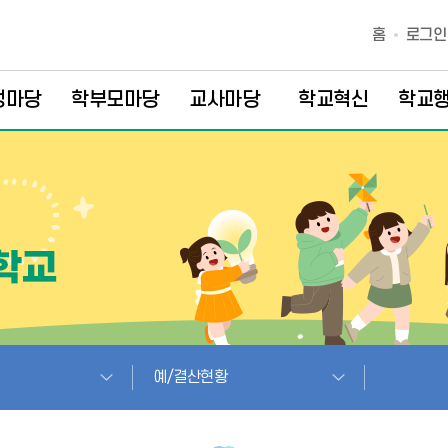
홈
로그인
생마당
학부모마당
교사마당
학교혁신
학교
예/결산현황