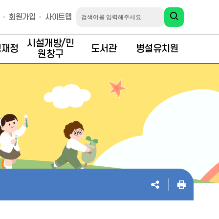
회원가입
사이트맵
시설개방/민
행재정
도서관
병설유치원
원창구