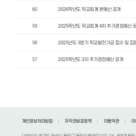
성
60
2026학년도 학교회계 본예산 공개
자,
등
59
2025학년도 학교회계 4차 추가경정예산 
록
일,
58
2025년도 3분기 학교발전기금 접수 및 집
조
회
수
57
2025학년도 3차 추가경정예산 공개
정
보
를
확
인
할
수
있
개인정보처리방침
저작권보호정책
이용약관
이
습
니