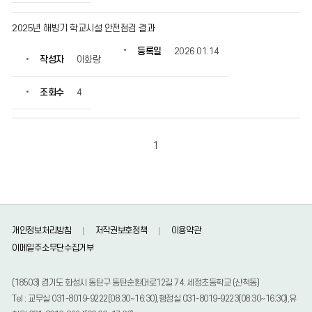
조
회
2025년 해빙기 학교시설 안전점검 결과
수
정
등록일
2026.01.14
작성자
이화랑
보
를
확
조회수
4
인
할
수
1
있
습
니
다.
개인정보처리방침
저작권보호정책
이용약관
이메일주소무단수집거부
(18503) 경기도 화성시 동탄구 동탄순환대로12길 74. 세정초등학교 (산척동)
Tel : 교무실 031-8019-9222(08:30~16:30),행정실 031-8019-9223(08:30~16:30),유