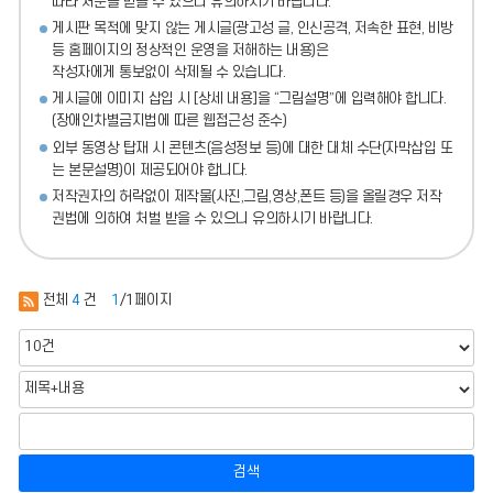
따라 처분
을 받을 수 있으니 유의하시기 바랍니다.
게시판 목적에 맞지 않는 게시글(광고성 글, 인신공격, 저속한 표현, 비방
등 홈페이지의 정상적인 운영을 저해하는 내용)
은
작성자에게 통보없이 삭제될 수 있습니다.
게시글에 이미지 삽입 시 [상세 내용]을 “그림설명”에 입력해야 합니다.
(장애인차별금지법에 따른 웹접근성 준수)
외부 동영상 탑재 시 콘텐츠(음성정보 등)에 대한 대체 수단(자막삽입 또
는 본문설명)이 제공되어야 합니다.
저작권자의 허락없이 제작물(사진,그림,영상,폰트 등)을 올릴경우 저작
권법에 의하여 처벌 받을 수 있으니 유의하시기 바랍니다.
전체
4
건
1
/1페이지
검색