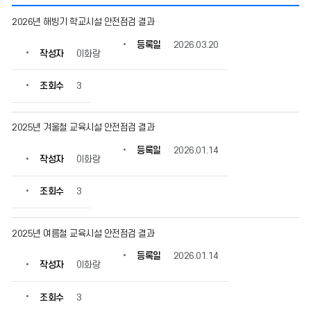
사
2026년 해빙기 학교시설 안전점검 결과
전
정
등록일
2026.03.20
작성자
이화랑
보
공
표
조회수
3
목
록
의
2025년 겨울철 교육시설 안전점검 결과
게
등록일
2026.01.14
시
작성자
이화랑
물
번
조회수
3
호,
제
목,
2025년 여름철 교육시설 안전점검 결과
작
성
등록일
2026.01.14
자,
작성자
이화랑
등
록
조회수
3
일,