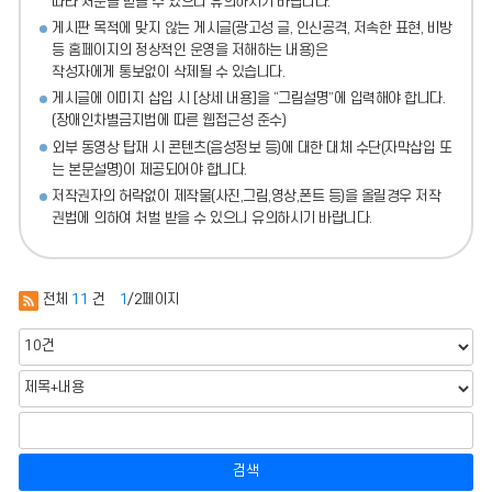
따라 처분
을 받을 수 있으니 유의하시기 바랍니다.
게시판 목적에 맞지 않는 게시글(광고성 글, 인신공격, 저속한 표현, 비방
등 홈페이지의 정상적인 운영을 저해하는 내용)
은
작성자에게 통보없이 삭제될 수 있습니다.
게시글에 이미지 삽입 시 [상세 내용]을 “그림설명”에 입력해야 합니다.
(장애인차별금지법에 따른 웹접근성 준수)
외부 동영상 탑재 시 콘텐츠(음성정보 등)에 대한 대체 수단(자막삽입 또
는 본문설명)이 제공되어야 합니다.
저작권자의 허락없이 제작물(사진,그림,영상,폰트 등)을 올릴경우 저작
권법에 의하여 처벌 받을 수 있으니 유의하시기 바랍니다.
전체
11
건
1
/2페이지
검색