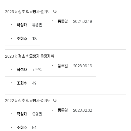
보
를
2023 세정초 학교평가 결과보고서
확
인
등록일
2024.02.19
작성자
유영민
할
수
있
조회수
18
습
니
다.
2023 세정초 학교평가 운영계획
등록일
2023.06.16
작성자
고은회
조회수
49
2022 세정초 학교평가 결과보고서
등록일
2023.02.02
작성자
유영민
조회수
54