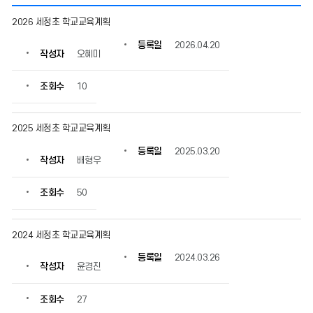
학
2026 세정초 학교교육계획
교
혁
등록일
2026.04.20
작성자
오혜미
신
의
게
조회수
10
시
물
번
2025 세정초 학교교육계획
호,
등록일
2025.03.20
제
작성자
배형우
목,
작
조회수
50
성
자,
등
2024 세정초 학교교육계획
록
일,
등록일
2024.03.26
조
작성자
윤경진
회
수
조회수
27
정