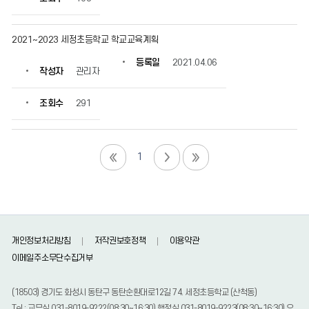
2021~2023 세정초등학교 학교교육계획
등록일
2021.04.06
작성자
관리자
조회수
291
1
개인정보처리방침
저작권보호정책
이용약관
이메일주소무단수집거부
(18503) 경기도 화성시 동탄구 동탄순환대로12길 74. 세정초등학교 (산척동)
Tel : 교무실 031-8019-9222(08:30~16:30),행정실 031-8019-9223(08:30~16:30),유