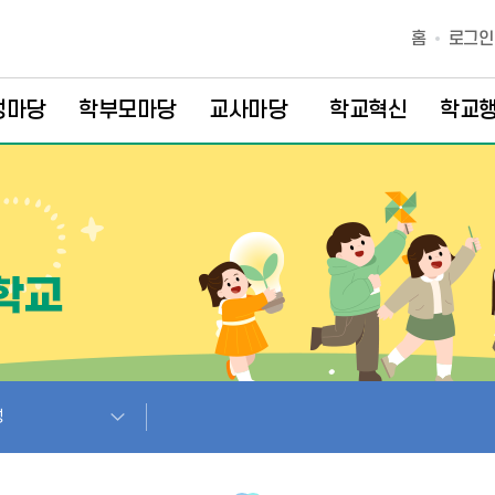
홈
로그인
생마당
학부모마당
교사마당
학교혁신
학교
정