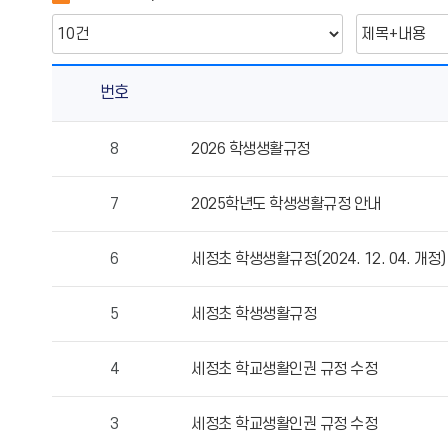
번호
학
8
2026 학생생활규정
생
생
7
2025학년도 학생생활규정 안내
활
규
정
6
세정초 학생생활규정(2024. 12. 04. 개정)
의
게
5
세정초 학생생활규정
시
물
4
세정초 학교생활인권 규정 수정
번
호,
제
3
세정초 학교생활인권 규정 수정
목,