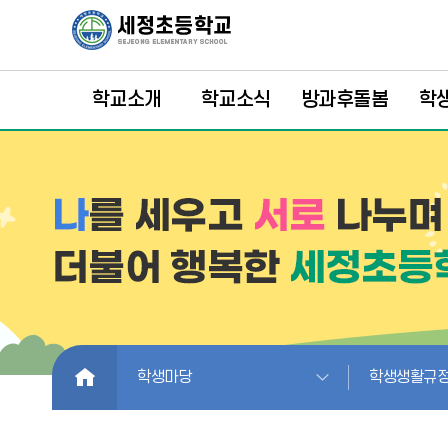
학교소개
학교소식
방과후돌봄
학
HOME
학생마당
학생생활규