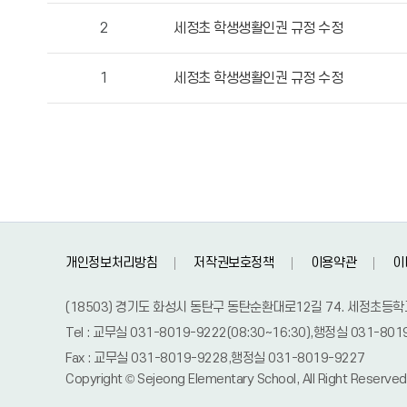
작
2
세정초 학생생활인권 규정 수정
성
자,
1
세정초 학생생활인권 규정 수정
등
록
일,
조
회
수
정
보
를
개인정보처리방침
저작권보호정책
이용약관
이
확
인
(18503) 경기도 화성시 동탄구 동탄순환대로12길 74. 세정초등학
할
Tel : 교무실 031-8019-9222(08:30~16:30),행정실 031-801
수
Fax : 교무실 031-8019-9228,행정실 031-8019-9227
있
Copyright © Sejeong Elementary School, All Right Reserved
습