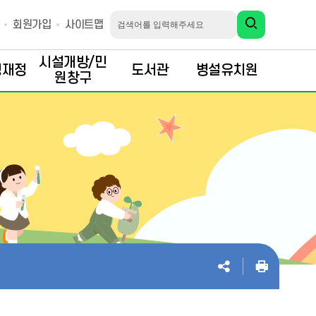
회원가입
사이트맵
시설개방/민
행재정
도서관
병설유치원
원창구