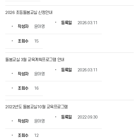
보
를
2026 초등돌봄교실 신청안내
확
인
등록일
2026.03.11
작성자
윤아영
할
수
있
조회수
15
습
니
다.
돌봄교실 3월 교육계획프로그램 안내
등록일
2026.03.11
작성자
윤아영
조회수
16
2022년도 돌봄교실10월 교육프로그램
등록일
2022.09.30
작성자
윤아영
조회수
12