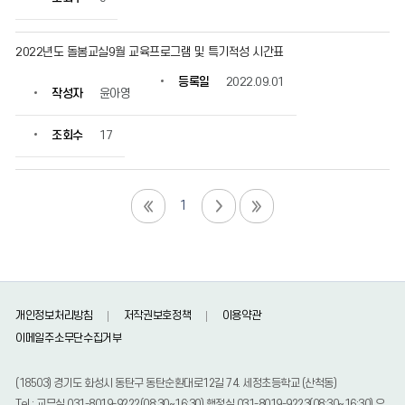
2022년도 돌봄교실9월 교육프로그램 및 특기적성 시간표
등록일
2022.09.01
작성자
윤아영
조회수
17
1
개인정보처리방침
저작권보호정책
이용약관
이메일주소무단수집거부
(18503) 경기도 화성시 동탄구 동탄순환대로12길 74. 세정초등학교 (산척동)
Tel : 교무실 031-8019-9222(08:30~16:30),행정실 031-8019-9223(08:30~16:30),유