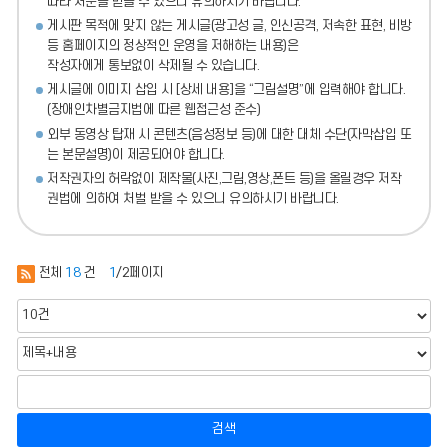
따라 처분
을 받을 수 있으니 유의하시기 바랍니다.
게시판 목적에 맞지 않는 게시글(광고성 글, 인신공격, 저속한 표현, 비방
등 홈페이지의 정상적인 운영을 저해하는 내용)
은
작성자에게 통보없이 삭제될 수 있습니다.
게시글에 이미지 삽입 시 [상세 내용]을 “그림설명”에 입력해야 합니다.
(장애인차별금지법에 따른 웹접근성 준수)
외부 동영상 탑재 시 콘텐츠(음성정보 등)에 대한 대체 수단(자막삽입 또
는 본문설명)이 제공되어야 합니다.
저작권자의 허락없이 제작물(사진,그림,영상,폰트 등)을 올릴경우 저작
권법에 의하여 처벌 받을 수 있으니 유의하시기 바랍니다.
전체
18
건
1
/2페이지
검색