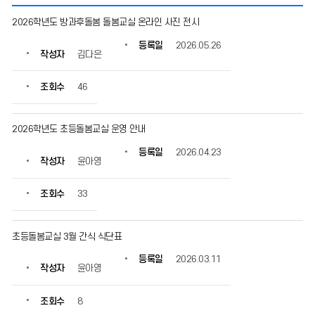
돌
2026학년도 방과후돌봄 돌봄교실 온라인 사진 전시
봄
교
등록일
2026.05.26
작성자
김다은
실
의
게
조회수
46
시
물
번
2026학년도 초등돌봄교실 운영 안내
호,
등록일
2026.04.23
제
작성자
윤아영
목,
작
조회수
33
성
자,
등
초등돌봄교실 3월 간식 식단표
록
일,
등록일
2026.03.11
조
작성자
윤아영
회
수
조회수
8
정