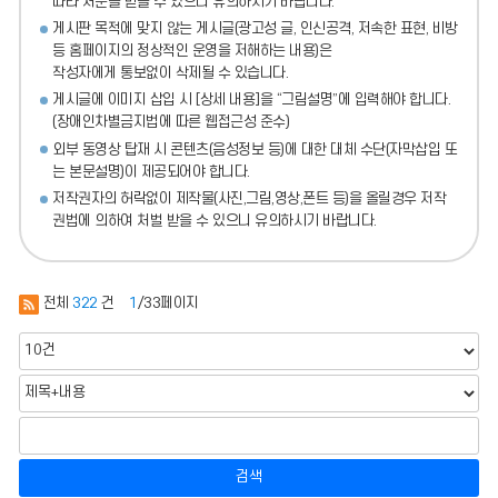
따라 처분
을 받을 수 있으니 유의하시기 바랍니다.
게시판 목적에 맞지 않는 게시글(광고성 글, 인신공격, 저속한 표현, 비방
등 홈페이지의 정상적인 운영을 저해하는 내용)
은
작성자에게 통보없이 삭제될 수 있습니다.
게시글에 이미지 삽입 시 [상세 내용]을 “그림설명”에 입력해야 합니다.
(장애인차별금지법에 따른 웹접근성 준수)
외부 동영상 탑재 시 콘텐츠(음성정보 등)에 대한 대체 수단(자막삽입 또
는 본문설명)이 제공되어야 합니다.
저작권자의 허락없이 제작물(사진,그림,영상,폰트 등)을 올릴경우 저작
권법에 의하여 처벌 받을 수 있으니 유의하시기 바랍니다.
전체
322
건
1
/33페이지
검색