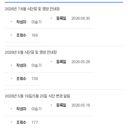
가
2026년 7.8월 식단표 및 영양 안내장
정
통
등록일
2026.06.30
작성자
이슬기
신
문
의
조회수
166
게
시
물
2026년 6월 식단표 및 영양 안내장
번
등록일
2026.05.28
호,
작성자
이슬기
제
목,
조회수
139
작
성
자,
2026년 5월 19일/5월 20일 식단 변경 알림
등
록
등록일
2026.05.18
일,
작성자
이슬기
조
회
조회수
177
수