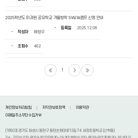
2025학년도 미과원 공유학교 겨울방학 SW/AI캠프 신청 안내
등록일
2025.12.08
작성자
배형우
조회수
462
1
개인정보처리방침
저작권보호정책
이용약관
이메일주소무단수집거부
(18503) 경기도 화성시 동탄구 동탄순환대로12길 74. 세정초등학교 (산척동)
Tel : 교무실 031-8019-9222(08:30~16:30),행정실 031-8019-9223(08:30~16:30),유