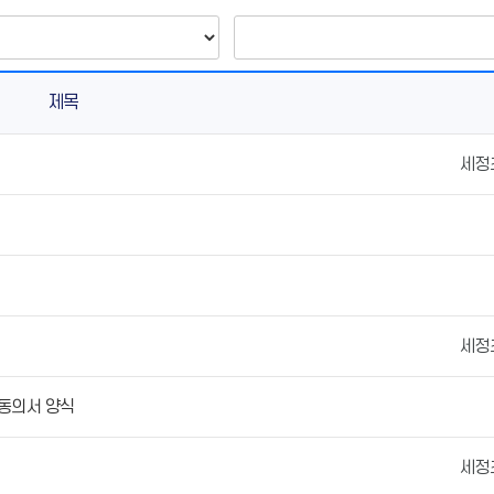
제목
세정
세정
금동의서 양식
세정