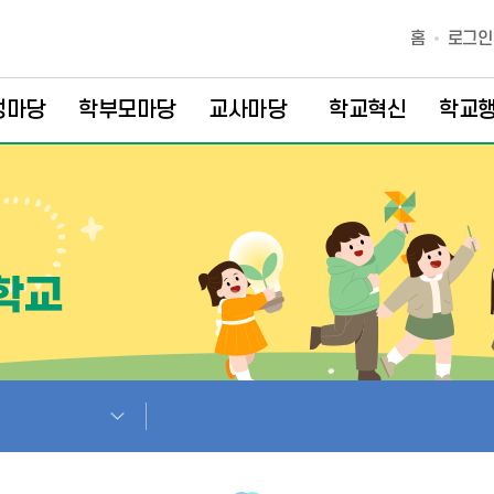
홈
로그인
생마당
학부모마당
교사마당
학교혁신
학교