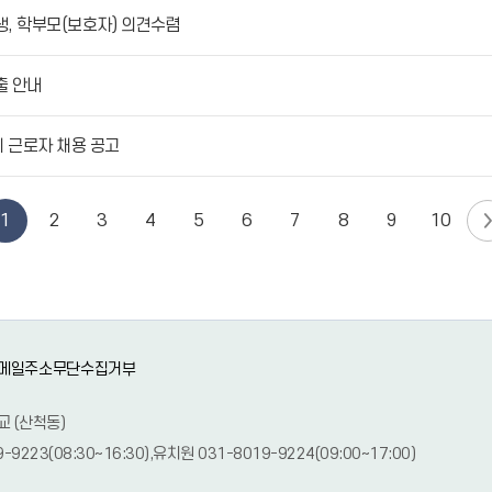
생, 학부모(보호자) 의견수렴
출 안내
 근로자 채용 공고
1
2
3
4
5
6
7
8
9
10
메일주소무단수집거부
교 (산척동)
9-9223(08:30~16:30),유치원 031-8019-9224(09:00~17:00)