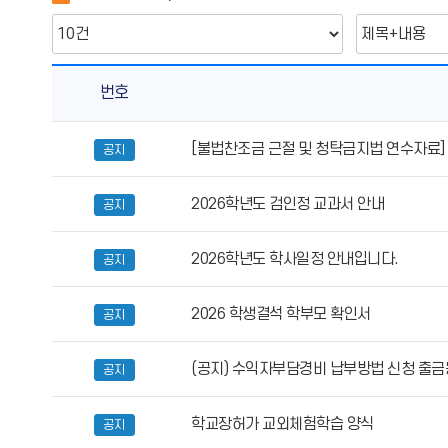
번호
공
[불법찬조금 근절 및 청탁금지법 연수자료]
공지
지
사
2026학년도 검인정 교과서 안내
항
공지
의
게
2026학년도 학사일정 안내입니다.
공지
시
물
2026 학생결석 학부모 확인서
공지
번
호,
(공지) 수익자부담경비 납부방법 신청 출
공지
제
목,
작
학교장허가 교외체험학습 양식
공지
성