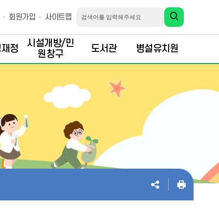
회원가입
사이트맵
시설개방/민
행재정
도서관
병설유치원
원창구