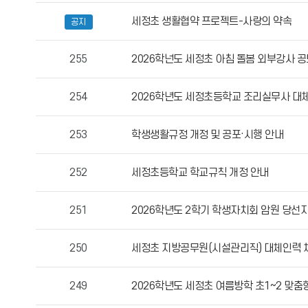
자,
세정초 생활협약 프로젝트-사랑의 약속
공지
등
록
255
2026학넌도 세정초 아침 돌봄 외부강사 공
일,
조
254
2026학년도 세정초등학교 조리실무사 대체
회
수
정
253
학생생활규정 개정 및 공포·시행 안내
보
를
252
세정초등학교 학교규칙 개정 안내
확
인
251
2026학년도 2학기 학생자치회 암원 당선
할
수
있
250
세정초 지방공무원(시설관리직) 대체인력 
습
니
249
2026학년도 세정초 여름방학 초1~2 맞춤
다.