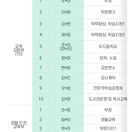
1
오*미
부장
2
이*비
학생평가
3
김*현
학력향상, 학습지원1
4
채*정
학력향상, 학습지원2
주*리
교육
5
두드림학교
(정*순)
과정부
(10)
6
정*미
장학, 수업
7
변*아
교원연수
8
김*진
강사계약
9
오*솜
전문적학습공동체
10
김*현
도서관운영 및 독서교육
1
손*정
부장
2
함*이
생활교육
생활
인권
교육부
3
박*주
학생자치1