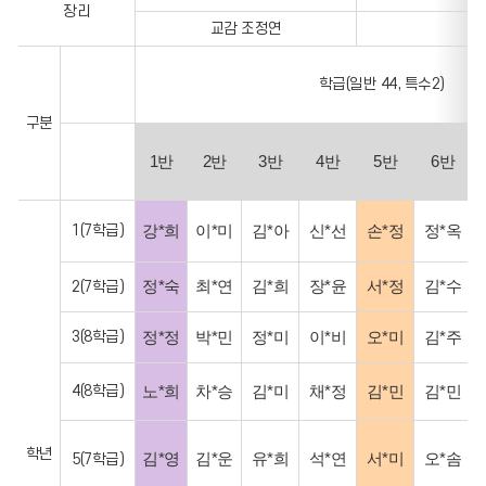
교장
장리
교감 조정연
정문철,
총괄의
정보를
학급(일반 44, 특수2)
포함한
구분
표입니다.
1반
2반
3반
4반
5반
6반
1(7학급)
강*희
이*미
김*아
신*선
손*정
정*옥
정*숙
최*연
김*희
장*윤
서*정
김*수
2(7학급)
3(8학급)
정*정
박*민
정*미
이*비
오*미
김*주
4(8학급)
노*희
차*승
김*미
채*정
김*민
김*민
학년
김*영
김*운
유*희
석*연
서*미
오*솜
5(7학급)