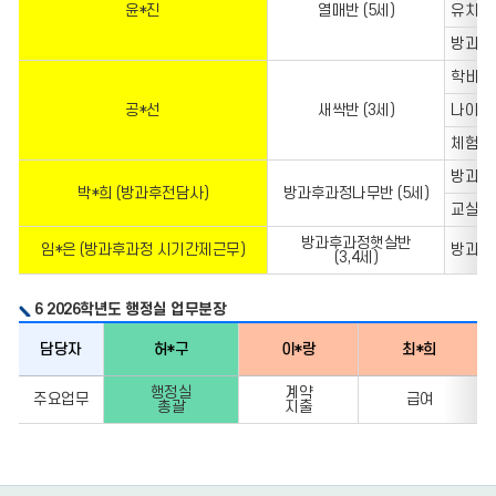
윤*진
열매반 (5세)
유치원
방과후
학비지
공*선
새싹반 (3세)
나이스
체험활
방과후
박*희 (방과후전담사)
방과후과정나무반 (5세)
교실 
방과후과정햇살반
임*은 (방과후과정 시기간제근무)
방과후
(3,4세)
6 2026학년도 행정실 업무분장
담당자
허*구
이*랑
최*희
담당자,
행정실
계약
주요업무
급여
총괄
지출
허
*
구,
이