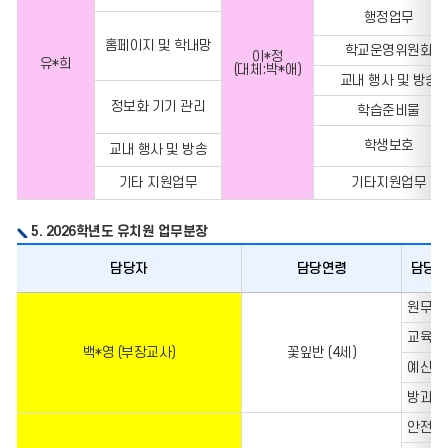
주요업무,
행정업무
담당자,
주요업무의
홈페이지 및 학내망
학교운영위원회
이*정
유*희
정보를
(대체:박*애)
교내 행사 및 방송
포함한
표입니다.
정보화 기기 관리
학습준비물
학생보호
교내 행사 및 방송
기타 지원업무
기타지원업무
5. 2026학년도 유치원 업무분장
담당자
담당연령
담당 
담당자,
원무기
담당연령,
교육연
담당
백*영 (부장교사)
꽃잎반 (4세)
업무의
예산편
정보를
방과후
포함한
안전 및
표입니다.