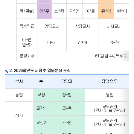
6(7학급)
안*주
소*원
곽*영
이*희
유*리
변*아
특수학급
영양교사
상담교사
사서교사
이*연
이*기
김*희
김*현
원*화
총교사수
61(담임 44, 특수 2, 교
2. 2026학년도 세정초 업무분장 조직
부서
순
담당자
담당 업무
부서,
통할
교장
정*철
통할
순,
담당자,
교무관리
교감1
조*옥
(인사 및 복무관리)
담당
장리
업무,
교무관리
교감2
조*연
부서,
(인사 및 복무관리)
순,