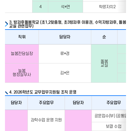
4
석*연
학생자치2
3. 방과후돌봄학교 (초1,2맞춤형, 초3방과후 이용권, 수익자방과후, 돌봄
교실 관련업무)
직위
담당자
순
직위,
담당자,
늘봄전담실장
류*경
순,
돌봄
교실
담당자,
늘봄
담당
김*은
행정실무사
업무,
관리의
정보를
4. 2026학년도 교무업무지원팀 조직 운영
포함한
담당자
주요업무
담당자
주요업무
표입니다.
담당자,
공문접수(부) (공통업무
주요업무,
과학수업 운영 지원
담당자,
보결 수업