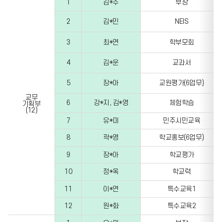
1
김*주
부장
담당자,
담당
2
김*민
NEIS
업무의
정보를
3
최*연
학부모회
포함한
표입니다.
4
김*운
교과서
5
장*아
교원평가(6업무)
교무
6
강*지, 김*영
체험학습
기획부
(12)
7
유*미
민주시민교육
8
곽*영
학교홍보(6업무)
9
장*아
학교평가
10
정*옥
학교력
11
이*연
특수교육1
12
원*화
특수교육2